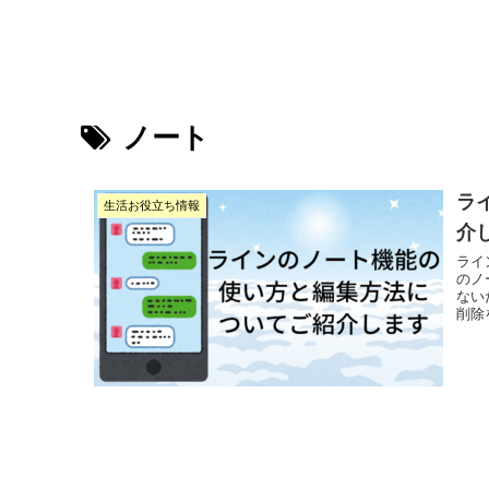
ノート
ラ
生活お役立ち情報
介
ライ
のノ
ない
削除