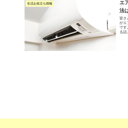
エ
生活お役立ち情報
法
皆さ
がエ
です
る話