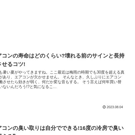
アコンの寿命はどのくらい?壊れる前のサインと長持
させるコツ!
も暑い夏がやってきますね。ここ最近は梅雨の時期でも30度を超える真
があり、エアコンが欠かせません。 そんなとき、久しぶりにエアコン
働させたら効きが弱く、何だか変な音もする。 そう言えば何年買い替
いないんだろう!?と気になるこ...
2023.08.04
アコンの臭い取りは自分でできる!16度の冷房で臭い