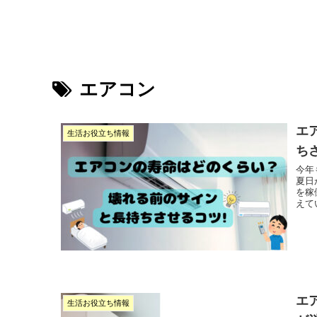
エアコン
エ
生活お役立ち情報
ち
今年
夏日
を稼
えて
エ
生活お役立ち情報