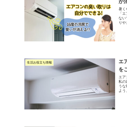
が消
暑く
「エ
ない
りや
エ
生活お役立ち情報
を
エア
私の
うな
よう