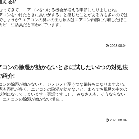
える⁉︎
なってきて、エアコンをつける機会が増える季節になりましたね。
アコンをつけたときに臭いがする」と感じたことがある方も多いのでは
でしょうか? エアコンの臭いの主な原因はエアコン内部に付着したほこ
カビ、生活臭だと言われています。...
2023.08.04
アコンの除湿が効かないときに試したい4つの対処法
ご紹介!
コンの除湿が効かないと、ジメジメと憂うつな気持ちになりますよね。
家も湿気が多く、エアコンの除湿が効かないと、まるでお風呂の中のよ
状態になってしまいます（実話です…）。 みなさんも、そうならない
、エアコンの除湿が効かない場合...
2023.08.04