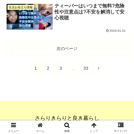
ティーバーはいつまで無料?危険
生活お役立ち情報
性や注意点は?不安を解消して安
心視聴
2024.01.31
次のページ
次
1
2
3
…
33
へ
さらりきらりと良き暮らし
© 2021 さらりきらりと良き暮らし.
メニュー
ホーム
検索
トップ
サイドバー