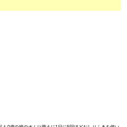
私も0歳の娘のオムツ替えに1日に5回ほどおしりふきを使い