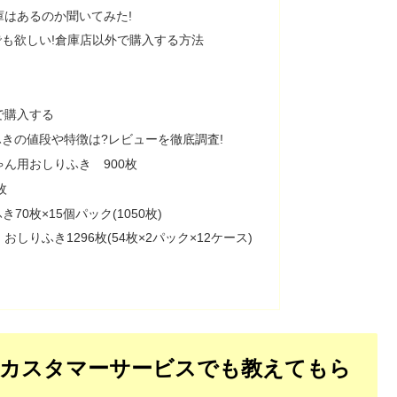
はあるのか聞いてみた!
も欲しい!倉庫店以外で購入する方法
で購入する
きの値段や特徴は?レビューを徹底調査!
ん用おしりふき 900枚
枚
70枚×15個パック(1050枚)
りふき1296枚(54枚×2パック×12ケース)
カスタマーサービスでも教えてもら