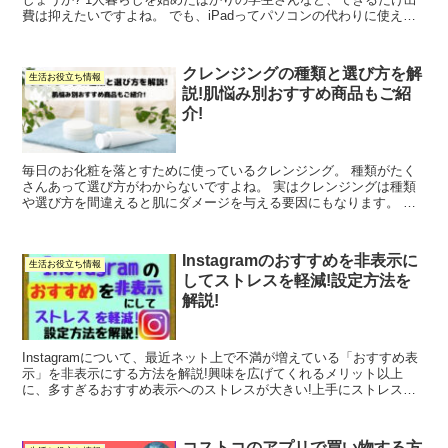
費は抑えたいですよね。 でも、iPadってパソコンの代わりに使える
のでしょうか？また、iPadとパソコンの違い...
クレンジングの種類と選び方を解
生活お役立ち情報
説!肌悩み別おすすめ商品もご紹
介!
毎日のお化粧を落とすために使っているクレンジング。 種類がたく
さんあって選び方がわからないですよね。 実はクレンジングは種類
や選び方を間違えると肌にダメージを与える要因にもなります。 諦
めていた肌トラブル、クレンジングを替えるだけで解決する...
Instagramのおすすめを非表示に
生活お役立ち情報
してストレスを軽減!設定方法を
解説!
Instagramについて、最近ネット上で不満が増えている「おすすめ表
示」を非表示にする方法を解説!興味を広げてくれるメリット以上
に、多すぎるおすすめ表示へのストレスが大きい!上手にストレス軽
減して、Instagram生活を楽しみましょう!
コストコのアプリで買い物する方