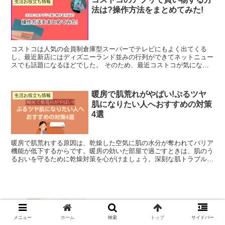
生活お役立ち情報
法は?操作方法をまとめてみた!
コストコは人気の会員制倉庫型スーパーでテレビにもよく出てくる
し、最近新店にはディズニーランド並みの行列ができてネットニュー
スでも話題になるほどでした。 そのため、最近コストコが気になっ
てると言う方も多いのではないでしょうか。そんな話題のコス...
暖房で肌荒れがやばい!ぷるツヤ
生活お役立ち情報
肌になりたい人へおすすめの対策
4選
暖房で肌荒れする原因は、乾燥した空気に肌の水分が奪われてバリア
機能が低下するからです。暖房の効いた部屋で過ごすときは、肌のう
るおいを守るために乾燥対策を心がけましょう。深刻な肌トラブルへ
つながる前に、しっかりケアを行うことが大切です。
Instagramをログインせずに見る方法は?足跡をつ
メニュー
ホーム
検索
トップ
サイドバー
けずに楽しもう