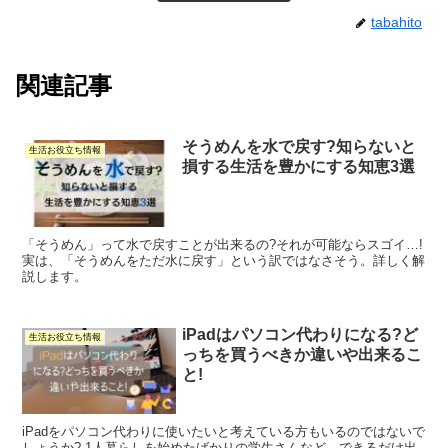
tabahito
関連記事
そうめんを水で戻す?知らないと
生活お役立ち情報
損する生活を豊かにする知恵3選
「そうめん」って水で戻すことが出来るの?それが可能ならスゴイ…!
実は、「そうめんをただ水に戻す」という訳ではなさそう。詳しく解
説します。
iPadはパソコン代わりになる?ど
生活お役立ち情報
っちを買うべきか違いや出来るこ
と!
iPadをパソコン代わりに使いたいと考えている方もいるのではないで
しょうか? 1人暮らしを始めたばかりの学生さんなど、できるだけ出