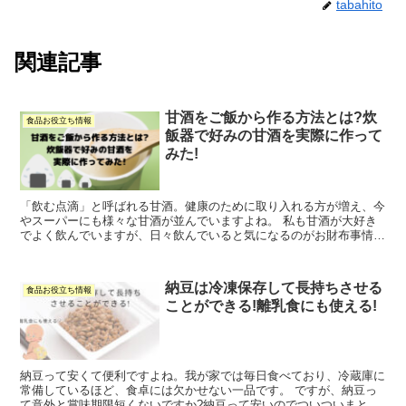
tabahito
関連記事
甘酒をご飯から作る方法とは?炊
食品お役立ち情報
飯器で好みの甘酒を実際に作って
みた!
「飲む点滴」と呼ばれる甘酒。健康のために取り入れる方が増え、今
やスーパーにも様々な甘酒が並んでいますよね。 私も甘酒が大好き
でよく飲んでいますが、日々飲んでいると気になるのがお財布事情。
「もっとコスパの良い甘酒はないかなぁ」と探していたら...
納豆は冷凍保存して長持ちさせる
食品お役立ち情報
ことができる!離乳食にも使える!
納豆って安くて便利ですよね。我が家では毎日食べており、冷蔵庫に
常備しているほど、食卓には欠かせない一品です。 ですが、納豆っ
て意外と賞味期限短くないですか?納豆って安いのでついついまとめ