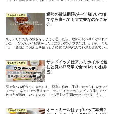
買いしてしまうのですが、賞味期限が切れてしまい、泣く泣...
鰹節の賞味期限が一年前!?いつま
食品お役立ち情報
でなら食べても大丈夫なのかご紹
介!
久しぶりにお好み焼きをしようと思ったら、鰹節の賞味期限が切れて
いた…! なんていう経験をした方は多いのではないでしょうか。 また
は、「普段かつおぶしを使うときに賞味期限なんてわざわざ見ていな
かったけど、そもそも開封後どれくらい持つの…?」 ...
サンドイッチはアルミホイルで包
食品お役立ち情報
むと良い!?簡単で食べやすいお弁
当!
家で食べる朝食やお弁当にも、簡単に作れて手軽に食べられるサンド
イッチ。 ネットで検索すると、サンドイッチのさまざまな作り方や
包み方が溢れていますよね。 でも意外と手間がかかったり、うまく
包めなかったりすることはないですか?私がまさにそうだっ...
オートミールはまずいって本当?
食品お役立ち情報