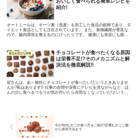
おいしく食べられる簡単レシピを
紹介!
オートミールは、オーツ麦（燕麦）を加工した食品の総称であり、ダ
イエット食品としても注目されています。 また、食物繊維が豊富な
ので、腸内環境を整えるのにぴったりです。 健康にも美容にも嬉し
いメリットがたくさんあるオートミールですが、実際に食べ...
チョコレートが食べたくなる原因
食品お役立ち情報
は栄養不足!?そのメカニズムと解
決法を徹底解説!!
皆さんは、あ～無性にチョコレートが食べたい!というときありませ
んか?私はあります!! 仕事の合間や深夜にテレビを見ながらなど、ほ
んの少し食べるつもりが気が付いたら全部なくなっていた!という恐
ろしい事態になったこともしばしばです…。 少し前か...
今が旬!!むかごの食べ方をご紹介!定番むかごご飯
から保存方法まで