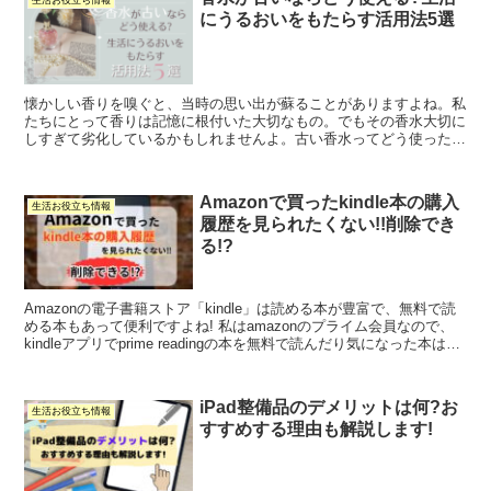
生活お役立ち情報
にうるおいをもたらす活用法5選
懐かしい香りを嗅ぐと、当時の思い出が蘇ることがありますよね。私
たちにとって香りは記憶に根付いた大切なもの。でもその香水大切に
しすぎて劣化しているかもしれませんよ。古い香水ってどう使ったら
いい?古い香水の特徴と一緒に活用法5選ご紹介します。
Amazonで買ったkindle本の購入
生活お役立ち情報
履歴を見られたくない!!削除でき
る!?
Amazonの電子書籍ストア「kindle」は読める本が豊富で、無料で読
める本もあって便利ですよね! 私はamazonのプライム会員なので、
kindleアプリでprime readingの本を無料で読んだり気になった本は購
入したりして活用し...
iPad整備品のデメリットは何?お
生活お役立ち情報
すすめする理由も解説します!