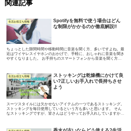
関連記事
Spotifyを無料で使う場合はどん
生活お役立ち情報
な制限がかかるのか徹底解説‼
ちょっとした隙間時間や移動時間に音楽を聞く方、多いですよね。最
近はワイヤレスイヤホンのおかげで、手軽に、おしゃれに音楽を聞き
やすくなりました。 お手持ちのスマートフォンから音楽を聞く方が
多いと思いますが、どの音楽アプリから聞いていますか? ...
ストッキングは乾燥機にかけて良
生活お役立ち情報
い?正しいお手入れで長持ちさせ
よう
スーツスタイルには欠かせないアイテムの一つであるストッキング。
ストッキングを毎日使用しているという方も多いと思います。 そん
なストッキングですが、皆さんはどうやってお手入れしていますか?
そもそも洗濯機や乾燥機にかけても良いものなのかも気に...
香水が古いならどう使える?生活