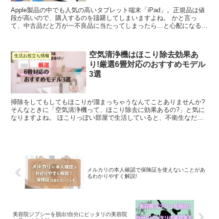
Apple製品の中でも人気の高いタブレット端末「iPad」。正規品は値
段が高いので、購入するのを躊躇してしまいますよね。 かと言っ
て、中古品だと万が一不良品に当たってしまったら…と心配になる方
もいると思います。そんな時の選択肢の一つとして、...
空気清浄機はほこり除去効果あ
生活お役立ち情報
り!厳選6畳対応のおすすめモデル
3選
掃除をしてもしてもほこりが溜まっちゃうなんてことありませんか?
そんなときに「空気清浄機って、ほこり除去に効果あるの?」と気に
なりますよね。 ほこりっぽい部屋で生活していると、不衛生なだけ
でなくアレルギーや喘息に影響することも。乾燥する季節...
メルカリの本人確認で保険証を使えないことがあ
るわかりやすく解説!
美容院ジプシーを脱出!自分にピッタリの美容院