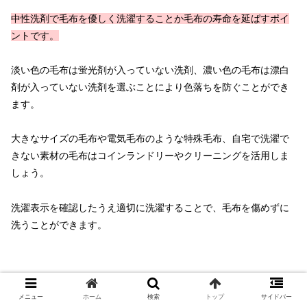
中性洗剤で毛布を優しく洗濯することか毛布の寿命を延ばすポイ
ントです。
淡い色の毛布は蛍光剤が入っていない洗剤、濃い色の毛布は漂白
剤が入っていない洗剤を選ぶことにより色落ちを防ぐことができ
ます。
大きなサイズの毛布や電気毛布のような特殊毛布、自宅で洗濯で
きない素材の毛布はコインランドリーやクリーニングを活用しま
しょう。
洗濯表示を確認したうえ適切に洗濯することで、毛布を傷めずに
洗うことができます。
メニュー
ホーム
検索
トップ
サイドバー
通気性が良い場所に収納する