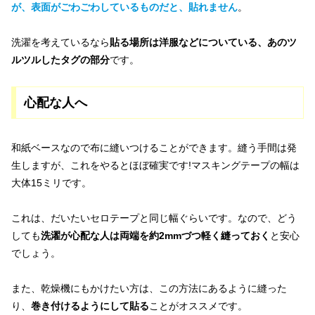
が、表面がごわごわしているものだと、貼れません
。
洗濯を考えているなら
貼る場所は洋服などについている、あのツ
ルツルしたタグの部分
です。
心配な人へ
和紙ベースなので布に縫いつけることができます。縫う手間は発
生しますが、これをやるとほぼ確実です!マスキングテープの幅は
大体15ミリです。
これは、だいたいセロテープと同じ幅ぐらいです。なので、どう
しても
洗濯が心配な人は両端を約2mmづつ軽く縫っておく
と安心
でしょう。
また、乾燥機にもかけたい方は、この方法にあるように縫った
り、
巻き付けるようにして貼る
ことがオススメです。