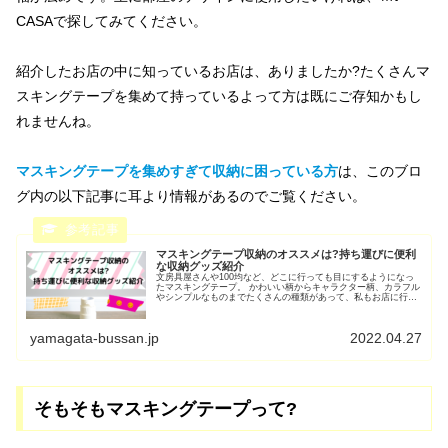
CASAで探してみてください。
紹介したお店の中に知っているお店は、ありましたか?たくさんマ
スキングテープを集めて持っているよって方は既にご存知かもし
れませんね。
マスキングテープを集めすぎて収納に困っている方
は、このブロ
グ内の以下記事に耳より情報があるのでご覧ください。
マスキングテープ収納のオススメは?持ち運びに便利
な収納グッズ紹介
文房具屋さんや100均など、どこに行っても目にするようになっ
たマスキングテープ。 かわいい柄からキャラクター柄、カラフル
やシンプルなものまでたくさんの種類があって、私もお店に行く
度についつい新しいマスキングテープを購入してしまいます。 多
く...
yamagata-bussan.jp
2022.04.27
そもそもマスキングテープって?