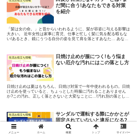
生活お役立ち情報
だ間に合う!あなたもできる対策
を紹介
「髪は女の命。」と昔からいわれるように、髪が容姿に与える影響は
大きい。 近年女性は家事に育児、仕事と忙しく髪に気を配る暇もな
い!あるとき、鏡にうつる自分の姿を見て肩を落とすあなた… あなた
「白髪が増えている!」「白髪を目立たないカラーで染...
日焼け止めが服につく!もう悩ま
生活お役立ち情報
ない厄介な汚れにはこの落とし方
日焼け止めは夏はもちろん、日焼け対策で一年中使われるもの。日焼
け止めを使っていると、ちょっとした時服に汚れることありません
か?この汚れ、正しく落とさないと大変なことに…!汚れ別の落とし方
をまとめました。
サンダルで運転する際にかかとが
生活お役立ち情報
固定されていないと違反になる?
メニュー
ホーム
検索
トップ
サイドバー