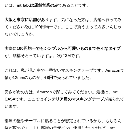
いは、
mt lab.は店舗営業のみ
であることです。
大阪と東京に店舗
があります。気になった方は、店舗へ行ってみ
てください!次に100円均一です。ここで買うよって方多いんじゃ
ないでしょうか。
実際に
100円均一でもシンプルから可愛いものまで色々なタイプ
が、結構そろっていますよ。次に3Mです。
これは、私が見た中で一番安いマスキングテープです。Amazonで
幅が12mmのものが、
68円
で売られていました。
安さが命の方は、Amazonで探してみてください。最後は、ｍt
CASAです。ここでは
インテリア用のマスキングテープ
が売られて
います。
部屋の壁やテーブルに貼ることが想定されているから、もちろん
幅が広めです。主に部屋のデザインに使用したいければ、ｍt